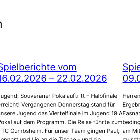
n
Spielberichte vom
Spi
16.02.2026 – 22.02.2026
09.
Jugend: Souveräner Pokalauftritt – Halbfinale
Herren
erreicht! Vergangenen Donnerstag stand für
Ergebn
unsere Jugend das Viertelfinale im Jugend 19 A
Fasnac
Pokal auf dem Programm. Die Reise führte zum
beding
TTC Gumbsheim. Für unser Team gingen Paul,
am Mit
Lennart und Lio an die Tische – und sie
musste