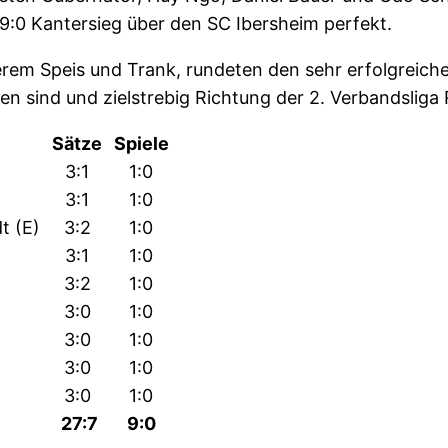
 9:0 Kantersieg über den SC Ibersheim perfekt.
kerem Speis und Trank, rundeten den sehr erfolgreic
en sind und zielstrebig Richtung der 2. Verbandslig
Sätze
Spiele
3:1
1:0
3:1
1:0
t (E)
3:2
1:0
3:1
1:0
3:2
1:0
3:0
1:0
3:0
1:0
3:0
1:0
3:0
1:0
27:7
9:0