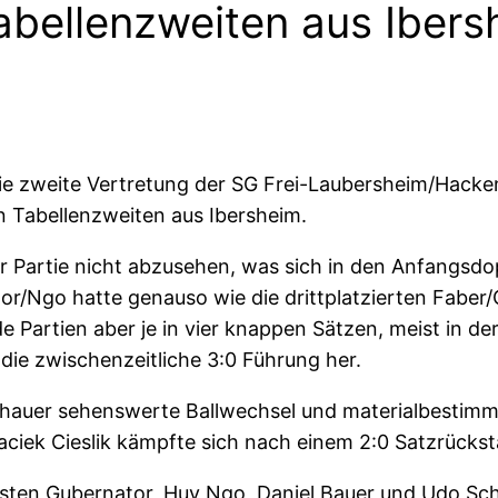
abellenzweiten aus Ibers
h die zweite Vertretung der SG Frei-Laubersheim/Ha
n Tabellenzweiten aus Ibersheim.
er Partie nicht abzusehen, was sich in den Anfangsdo
r/Ngo hatte genauso wie die drittplatzierten Faber
 Partien aber je in vier knappen Sätzen, meist in d
e die zwischenzeitliche 3:0 Führung her.
chauer sehenswerte Ballwechsel und materialbestimm
Maciek Cieslik kämpfte sich nach einem 2:0 Satzrücks
rsten Gubernator, Huy Ngo, Daniel Bauer und Udo Sc